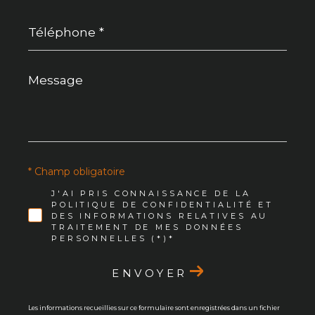
Téléphone
*
Message
*
* Champ obligatoire
J'AI PRIS CONNAISSANCE DE LA
POLITIQUE DE CONFIDENTIALITÉ ET
DES INFORMATIONS RELATIVES AU
TRAITEMENT DE MES DONNÉES
PERSONNELLES (*)*
ENVOYER
Les informations recueillies sur ce formulaire sont enregistrées dans un fichier