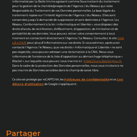
informatisé par La Boite Immo agissant comme Sous-traitant du traitement
pour la gestion de la clientèle/prospects de l'Agence / du Réseau qui reste
Responsable du Traitement de vos Données personnelles. La base légale du
traitement repose sur l'intérêt légitime de l'Agence / du Réseau. Elles sont
conservées jusqu'à demande de suppression et sont destinées à l'Agence / au
Réseau. Conformément à la loi « informatique et libertés », vous disposez des
droits d’accès, de rectification, d’effacement, d’opposition, de limitation et de
portabilité de vos données. Vous pouvez retirer votre consentement à tout
moment en contactant directement l’Agence / Le Réseau. Consultez le site
http
s://cnil.fr/fr
pour plus d’informations sur vos droits. Si vous estimez, après avoir
contacté l'Agence / le Réseau, que vos droits « Informatique et Libertés » ne sont
pas respectés, vous pouvez adresser une réclamation à la CNIL. Nous vous
informons de l’existence de la liste d'opposition au démarchage téléphonique «
Bloctel », sur laquelle vous pouvez vous inscrire ici :
https://www.bloctel.gouv.fr
.
Dans le cadre de la protection des Données personnelles, nous vous invitons à ne
pas inscrire de Données sensibles dans le champ de saisie libre.
Ce site est protégé par reCAPTCHA, les
Politiques de Confidentialité
et es
Con
ditions d'utilisation
de Google s'appliquent.
partager