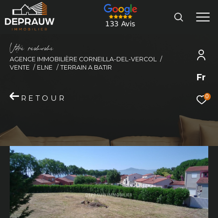
V
o
r
e
r
e
c
e
c
e
AGENCE IMMOBILIÈRE CORNEILLA-DEL-VERCOL
VENTE
ELNE
TERRAIN A BATIR
Fr
0
RETOUR