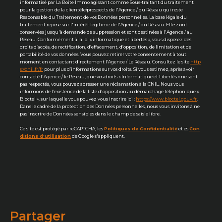
informatisé par La Boite Immo agissant comme Sous-traitant du traitement
pour la gestion de la clientèle/prospects de l'Agence / du Réseau qui reste
Responsable du Traitement de vos Données personnelles. La base légale du
traitement repose sur l'intérêt légitime de l'Agence / du Réseau. Elles sont
conservées jusqu'à demande de suppression et sont destinées à l'Agence / au
Réseau. Conformément à la loi « informatique et libertés », vous disposez des
droits d’accès, de rectification, d’effacement, d’opposition, de limitation et de
portabilité de vos données. Vous pouvez retirer votre consentement à tout
moment en contactant directement l’Agence / Le Réseau. Consultez le site
http
s://cnil.fr/fr
pour plus d’informations sur vos droits. Si vous estimez, après avoir
contacté l'Agence / le Réseau, que vos droits « Informatique et Libertés » ne sont
pas respectés, vous pouvez adresser une réclamation à la CNIL. Nous vous
informons de l’existence de la liste d'opposition au démarchage téléphonique «
Bloctel », sur laquelle vous pouvez vous inscrire ici :
https://www.bloctel.gouv.fr
.
Dans le cadre de la protection des Données personnelles, nous vous invitons à ne
pas inscrire de Données sensibles dans le champ de saisie libre.
Ce site est protégé par reCAPTCHA, les
Politiques de Confidentialité
et es
Con
ditions d'utilisation
de Google s'appliquent.
partager