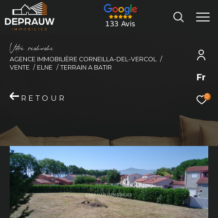
V
o
r
e
r
e
c
e
c
e
AGENCE IMMOBILIÈRE CORNEILLA-DEL-VERCOL
VENTE
ELNE
TERRAIN A BATIR
Fr
0
RETOUR