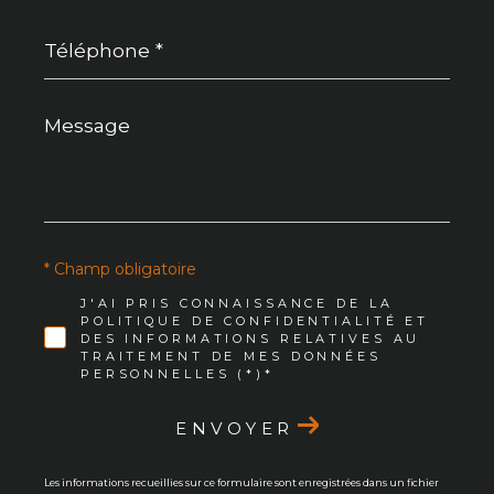
Téléphone
*
Message
*
* Champ obligatoire
J'AI PRIS CONNAISSANCE DE LA
POLITIQUE DE CONFIDENTIALITÉ ET
DES INFORMATIONS RELATIVES AU
TRAITEMENT DE MES DONNÉES
PERSONNELLES (*)*
ENVOYER
Les informations recueillies sur ce formulaire sont enregistrées dans un fichier