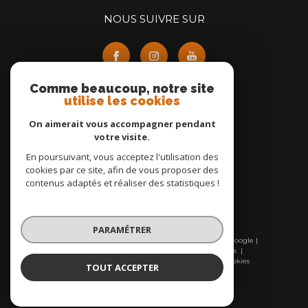
NOUS SUIVRE SUR
Comme beaucoup, notre site
utilise les cookies
On aimerait vous accompagner pendant
ADHÉRENTS
votre visite.
En poursuivant, vous acceptez l'utilisation des
cookies par ce site, afin de vous proposer des
contenus adaptés et réaliser des statistiques !
PARAMÉTRER
© 2026 | Tous droits réservés | Traduction powered by Google |
Nos honoraires
Plan du site
Mentions légales
Admin
Nos partenaires
Politique RGPD
Cookies
TOUT ACCEPTER