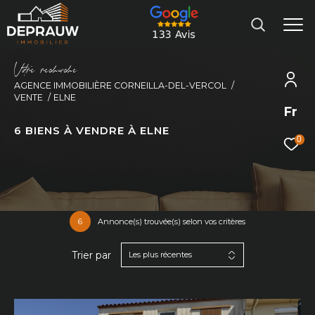
V
o
r
e
r
e
c
e
c
e
AGENCE IMMOBILIÈRE CORNEILLA-DEL-VERCOL
VENTE
ELNE
Fr
6
BIENS À VENDRE À ELNE
0
6
Annonce(s) trouvée(s) selon vos critères
Trier par
Les plus récentes