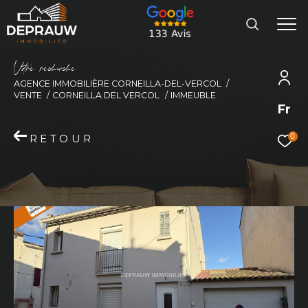
V
o
r
e
r
e
c
e
c
e
AGENCE IMMOBILIÈRE CORNEILLA-DEL-VERCOL
VENTE
CORNEILLA DEL VERCOL
IMMEUBLE
Fr
0
RETOUR