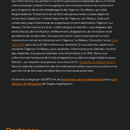
Les informations recueillies sur ce formulaire sont enregistrées dans un fichier
informatisé par La Boite Immo agissant comme Sous-traitant du traitement
pour la gestion de la clientèle/prospects de l'Agence / du Réseau qui reste
Responsable du Traitement de vos Données personnelles. La base légale du
traitement repose sur l'intérêt légitime de l'Agence / du Réseau. Elles sont
conservées jusqu'à demande de suppression et sont destinées à l'Agence / au
Réseau. Conformément à la loi « informatique et libertés », vous disposez des
droits d’accès, de rectification, d’effacement, d’opposition, de limitation et de
portabilité de vos données. Vous pouvez retirer votre consentement à tout
moment en contactant directement l’Agence / Le Réseau. Consultez le site
http
s://cnil.fr/fr
pour plus d’informations sur vos droits. Si vous estimez, après avoir
contacté l'Agence / le Réseau, que vos droits « Informatique et Libertés » ne sont
pas respectés, vous pouvez adresser une réclamation à la CNIL. Nous vous
informons de l’existence de la liste d'opposition au démarchage téléphonique «
Bloctel », sur laquelle vous pouvez vous inscrire ici :
https://www.bloctel.gouv.fr
.
Dans le cadre de la protection des Données personnelles, nous vous invitons à ne
pas inscrire de Données sensibles dans le champ de saisie libre.
Ce site est protégé par reCAPTCHA, les
Politiques de Confidentialité
et es
Con
ditions d'utilisation
de Google s'appliquent.