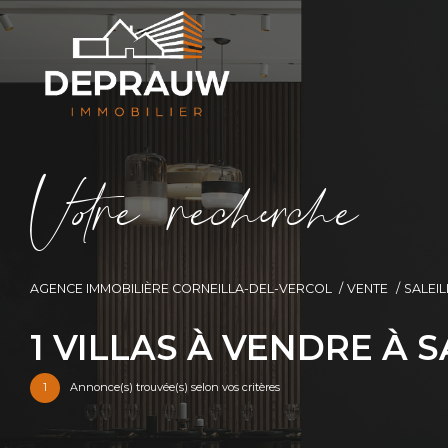
V
o
r
e
r
e
c
e
c
e
AGENCE IMMOBILIÈRE CORNEILLA-DEL-VERCOL
VENTE
SALEIL
1
VILLAS À VENDRE À S
1
Annonce(s) trouvée(s) selon vos critères