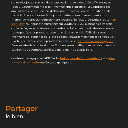
conservées jusqu'à demande de suppression et sont destinées à l'Agence / au
Réseau. Conformément à la loi « informatique et libertés », vous disposez des
droits d’accès, de rectification, d’effacement, d’opposition, de limitation et de
portabilité de vos données. Vous pouvez retirer votre consentement à tout
moment en contactant directement l’Agence / Le Réseau. Consultez le site
http
s://cnil.fr/fr
pour plus d’informations sur vos droits. Si vous estimez, après avoir
contacté l'Agence / le Réseau, que vos droits « Informatique et Libertés » ne sont
pas respectés, vous pouvez adresser une réclamation à la CNIL. Nous vous
informons de l’existence de la liste d'opposition au démarchage téléphonique «
Bloctel », sur laquelle vous pouvez vous inscrire ici :
https://www.bloctel.gouv.fr
.
Dans le cadre de la protection des Données personnelles, nous vous invitons à ne
pas inscrire de Données sensibles dans le champ de saisie libre.
Ce site est protégé par reCAPTCHA, les
Politiques de Confidentialité
et es
Con
ditions d'utilisation
de Google s'appliquent.
partager
le bien