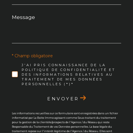
Message
*
* Champ obligatoire
J'AI PRIS CONNAISSANCE DE LA
POLITIQUE DE CONFIDENTIALITÉ ET
DES INFORMATIONS RELATIVES AU
TRAITEMENT DE MES DONNÉES
PERSONNELLES (*)*
ENVOYER
Les informations recueillies sur ce formulaire sont enregistrées dans un fichier
informatisé par La Boite Immo agissant comme Sous-traitant du traitement
pour la gestion de la clientèle/prospects de l'Agence / du Réseau qui reste
Responsable du Traitement de vos Données personnelles. La base légale du
traitement repose sur l'intérêt légitime de l'Agence / du Réseau. Elles sont