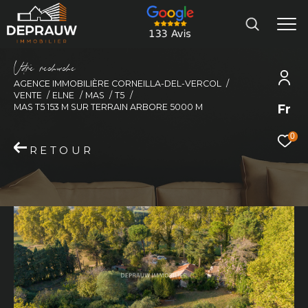
V
o
r
e
r
e
c
e
c
e
AGENCE IMMOBILIÈRE CORNEILLA-DEL-VERCOL
VENTE
ELNE
MAS
T5
Fr
MAS T5 153 M SUR TERRAIN ARBORE 5000 M
0
RETOUR