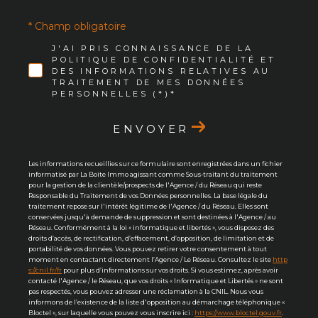
* Champ obligatoire
J'AI PRIS CONNAISSANCE DE LA
POLITIQUE DE CONFIDENTIALITÉ ET
DES INFORMATIONS RELATIVES AU
TRAITEMENT DE MES DONNÉES
PERSONNELLES (*)*
ENVOYER
Les informations recueillies sur ce formulaire sont enregistrées dans un fichier
informatisé par La Boite Immo agissant comme Sous-traitant du traitement
pour la gestion de la clientèle/prospects de l'Agence / du Réseau qui reste
Responsable du Traitement de vos Données personnelles. La base légale du
traitement repose sur l'intérêt légitime de l'Agence / du Réseau. Elles sont
conservées jusqu'à demande de suppression et sont destinées à l'Agence / au
Réseau. Conformément à la loi « informatique et libertés », vous disposez des
droits d’accès, de rectification, d’effacement, d’opposition, de limitation et de
portabilité de vos données. Vous pouvez retirer votre consentement à tout
moment en contactant directement l’Agence / Le Réseau. Consultez le site
http
s://cnil.fr/fr
pour plus d’informations sur vos droits. Si vous estimez, après avoir
contacté l'Agence / le Réseau, que vos droits « Informatique et Libertés » ne sont
pas respectés, vous pouvez adresser une réclamation à la CNIL. Nous vous
informons de l’existence de la liste d'opposition au démarchage téléphonique «
Bloctel », sur laquelle vous pouvez vous inscrire ici :
https://www.bloctel.gouv.fr
.