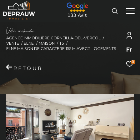
V
o
r
e
r
e
c
e
c
e
AGENCE IMMOBILIÈRE CORNEILLA-DEL-VERCOL
VENTE
ELNE
MAISON
T5
Fr
ELNE MAISON DE CARACTERE 155 M AVEC 2 LOGEMENTS
0
RETOUR