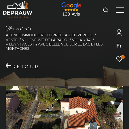
V
o
r
e
r
e
c
e
c
e
AGENCE IMMOBILIÈRE CORNEILLA-DEL-VERCOL
VENTE
VILLENEUVE DE LA RAHO
VILLA
T4
VILLA 4 FACES F4 AVEC BELLE VUE SUR LE LAC ET LES
Fr
MONTAGNES
0
RETOUR