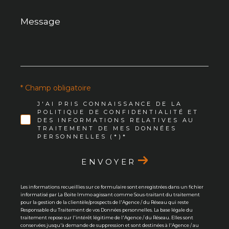
Message
*
* Champ obligatoire
J'AI PRIS CONNAISSANCE DE LA
POLITIQUE DE CONFIDENTIALITÉ ET
DES INFORMATIONS RELATIVES AU
TRAITEMENT DE MES DONNÉES
PERSONNELLES (*)*
ENVOYER
Les informations recueillies sur ce formulaire sont enregistrées dans un fichier
informatisé par La Boite Immo agissant comme Sous-traitant du traitement
pour la gestion de la clientèle/prospects de l'Agence / du Réseau qui reste
Responsable du Traitement de vos Données personnelles. La base légale du
traitement repose sur l'intérêt légitime de l'Agence / du Réseau. Elles sont
conservées jusqu'à demande de suppression et sont destinées à l'Agence / au