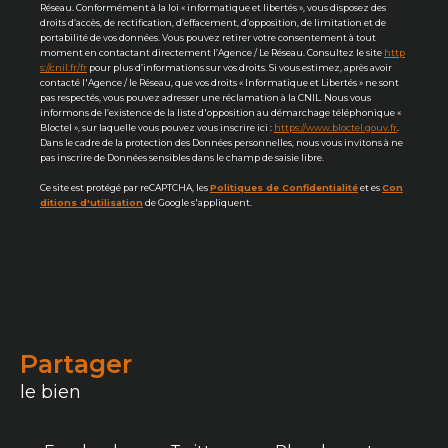
Réseau. Conformément à la loi « informatique et libertés », vous disposez des
droits d’accès, de rectification, d’effacement, d’opposition, de limitation et de
portabilité de vos données. Vous pouvez retirer votre consentement à tout
moment en contactant directement l’Agence / Le Réseau. Consultez le site
http
s://cnil.fr/fr
pour plus d’informations sur vos droits. Si vous estimez, après avoir
contacté l'Agence / le Réseau, que vos droits « Informatique et Libertés » ne sont
pas respectés, vous pouvez adresser une réclamation à la CNIL. Nous vous
informons de l’existence de la liste d'opposition au démarchage téléphonique «
Bloctel », sur laquelle vous pouvez vous inscrire ici :
https://www.bloctel.gouv.fr
.
Dans le cadre de la protection des Données personnelles, nous vous invitons à ne
pas inscrire de Données sensibles dans le champ de saisie libre.
Ce site est protégé par reCAPTCHA, les
Politiques de Confidentialité
et es
Con
ditions d'utilisation
de Google s'appliquent.
partager
le bien