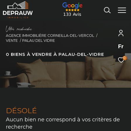
V
o
r
e
r
e
c
e
c
e
AGENCE IMMOBILIÈRE CORNEILLA-DEL-VERCOL
VENTE
PALAU DEL VIDRE
Fr
0
BIENS À VENDRE À PALAU-DEL-VIDRE
0
DÉSOLÉ
Aucun bien ne correspond à vos critères de
recherche