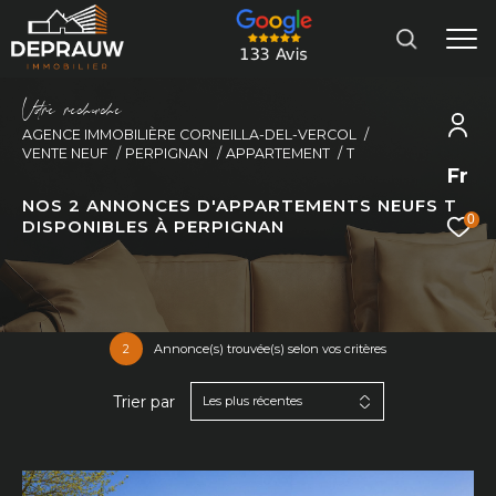
V
o
r
e
r
e
c
e
c
e
AGENCE IMMOBILIÈRE CORNEILLA-DEL-VERCOL
VENTE NEUF
PERPIGNAN
APPARTEMENT
T
Fr
NOS
2
ANNONCES D'APPARTEMENTS NEUFS T
0
DISPONIBLES À PERPIGNAN
2
Annonce(s) trouvée(s) selon vos critères
Trier par
Les plus récentes