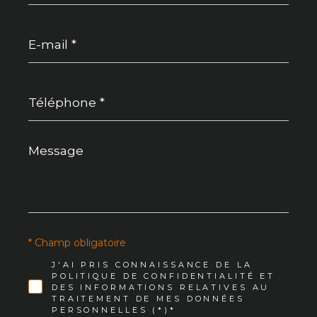
E-
mail
*
Téléphone
*
Message
*
* Champ obligatoire
J'AI PRIS CONNAISSANCE DE LA
POLITIQUE DE CONFIDENTIALITÉ ET
DES INFORMATIONS RELATIVES AU
TRAITEMENT DE MES DONNÉES
PERSONNELLES (*)*