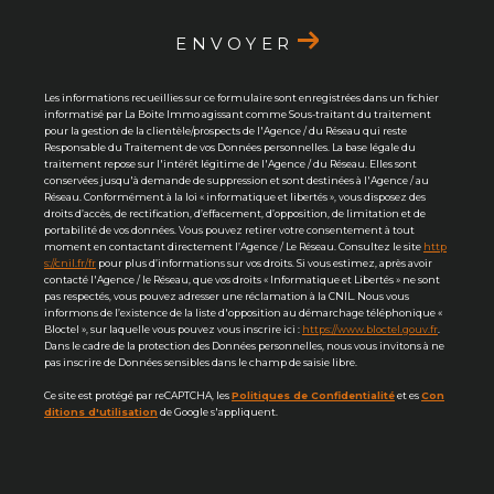
ENVOYER
Les informations recueillies sur ce formulaire sont enregistrées dans un fichier
informatisé par La Boite Immo agissant comme Sous-traitant du traitement
pour la gestion de la clientèle/prospects de l'Agence / du Réseau qui reste
Responsable du Traitement de vos Données personnelles. La base légale du
traitement repose sur l'intérêt légitime de l'Agence / du Réseau. Elles sont
conservées jusqu'à demande de suppression et sont destinées à l'Agence / au
Réseau. Conformément à la loi « informatique et libertés », vous disposez des
droits d’accès, de rectification, d’effacement, d’opposition, de limitation et de
portabilité de vos données. Vous pouvez retirer votre consentement à tout
moment en contactant directement l’Agence / Le Réseau. Consultez le site
http
s://cnil.fr/fr
pour plus d’informations sur vos droits. Si vous estimez, après avoir
contacté l'Agence / le Réseau, que vos droits « Informatique et Libertés » ne sont
pas respectés, vous pouvez adresser une réclamation à la CNIL. Nous vous
informons de l’existence de la liste d'opposition au démarchage téléphonique «
Bloctel », sur laquelle vous pouvez vous inscrire ici :
https://www.bloctel.gouv.fr
.
Dans le cadre de la protection des Données personnelles, nous vous invitons à ne
pas inscrire de Données sensibles dans le champ de saisie libre.
Ce site est protégé par reCAPTCHA, les
Politiques de Confidentialité
et es
Con
ditions d'utilisation
de Google s'appliquent.