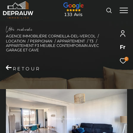
V
o
r
e
r
e
c
e
c
e
AGENCE IMMOBILIÈRE CORNEILLA-DEL-VERCOL
LOCATION
PERPIGNAN
APPARTEMENT
T3
APPARTEMENT F3 MEUBLE CONTEMPORAIN AVEC
Fr
GARAGE ET CAVE
0
RETOUR